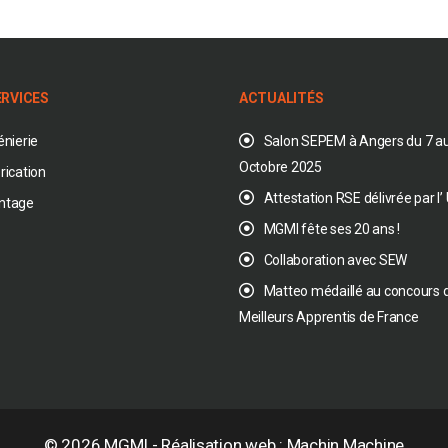
ERVICES
ACTUALITÉS
énierie
Salon SEPEM à Angers du 7 au
Octobre 2025
rication
Attestation RSE délivrée par l
ntage
MGMI fête ses 20 ans !
Collaboration avec SEW
Matteo médaillé au concours 
Meilleurs Apprentis de France
© 2026
MGMI
- Réalisation web :
Machin Machine