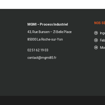
NOS S
MGMI – Process Industriel
43, Rue Bunsen – ZI Belle Place
Ing
85000 La Roche-sur-Yon
Fab
Mo
02 51 62 19 03
contact@mgmi85.fr