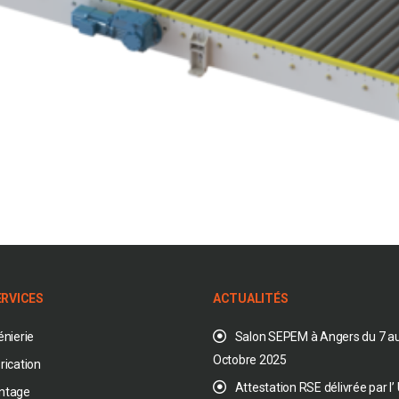
ERVICES
ACTUALITÉS
énierie
Salon SEPEM à Angers du 7 au
Octobre 2025
rication
Attestation RSE délivrée par l
ntage