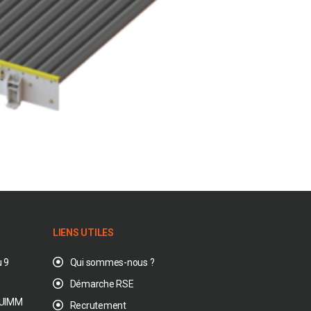
LIENS UTILES
 9
Qui sommes-nous ?
Démarche RSE
’ UIMM
Recrutement