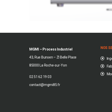
NOS S
MGMI – Process Industriel
43, Rue Bunsen – ZI Belle Place
Ing
85000 La Roche-sur-Yon
Fab
Mo
02 51 62 19 03
contact@mgmi85.fr