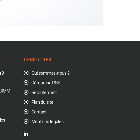
LIENS UTILES
 9
Qui sommes-nous ?
Démarche RSE
’ UIMM
Recrutement
Plan du site
Contact
des
Mentions légales