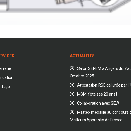
ERVICES
ACTUALITÉS
énierie
Salon SEPEM à Angers du 7 au
Octobre 2025
rication
Attestation RSE délivrée par l
ntage
MGMI fête ses 20 ans !
Collaboration avec SEW
Matteo médaillé au concours 
Meilleurs Apprentis de France